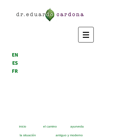
EN
ES
FR
inicio
el camino
ayurveda
la situación
antiguo y moderno