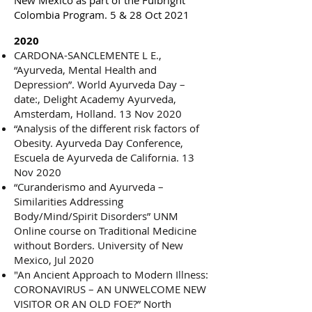
New Mexico as part of the Fulbright
Colombia Program. 5 & 28 Oct 2021
2020
CARDONA-SANCLEMENTE L E.,
“Ayurveda, Mental Health and
Depression”. World Ayurveda Day –
date:, Delight Academy Ayurveda,
Amsterdam, Holland. 13 Nov 2020
“Analysis of the different risk factors of
Obesity. Ayurveda Day Conference,
Escuela de Ayurveda de California. 13
Nov 2020
“Curanderismo and Ayurveda –
Similarities Addressing
Body/Mind/Spirit Disorders” UNM
Online course on Traditional Medicine
without Borders. University of New
Mexico, Jul 2020
"An Ancient Approach to Modern Illness:
CORONAVIRUS – AN UNWELCOME NEW
VISITOR OR AN OLD FOE?” North