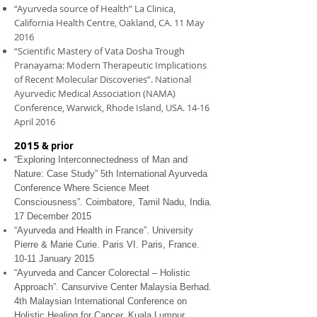
“Ayurveda source of Health” La Clinica,
California Health Centre, Oakland, CA. 11 May
2016
“Scientific Mastery of Vata Dosha Trough
Pranayama: Modern Therapeutic Implications
of Recent Molecular Discoveries”. National
Ayurvedic Medical Association (NAMA)
Conference, Warwick, Rhode Island, USA. 14-16
April 2016
2015
& prior
“Exploring Interconnectedness of Man and
Nature: Case Study” 5th International Ayurveda
Conference Where Science Meet
Consciousness”. Coimbatore, Tamil Nadu, India.
17 December 2015
“Ayurveda and Health in France”. University
Pierre & Marie Curie. Paris VI. Paris, France.
10-11 January 2015
“Ayurveda and Cancer Colorectal – Holistic
Approach”. Cansurvive Center Malaysia Berhad.
4th Malaysian International Conference on
Holistic Healing for Cancer, Kuala Lumpur,