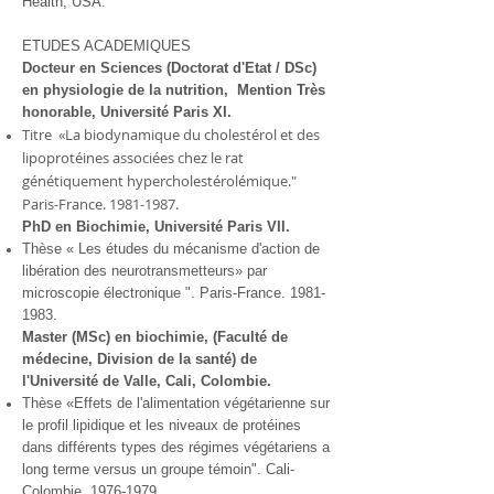
Health, USA.
ETUDES ACADEMIQUES
Docteur en Sciences (Doctorat d'Etat / DSc)
en physiologie de la nutrition, Mention Très
honorable, Université Paris XI.
Titre «La biodynamique du cholestérol et des
lipoprotéines associées chez le rat
génétiquement hypercholestérolémique."
Paris-France.
1981-1987
.
PhD en Biochimie, Université Paris VII.
Thèse « Les études du mécanisme d'action de
libération des neurotransmetteurs» par
microscopie électronique ". Paris-France.
1981-
1983
.
Master (MSc) en biochimie, (Faculté de
médecine, Division de la santé) de
l'Université de Valle, Cali, Colombie.
Thèse «Effets de l'alimentation végétarienne sur
le profil lipidique et les niveaux de protéines
dans différents types des régimes végétariens a
long terme versus un groupe témoin". Cali-
Colombie.
1976-1979
.