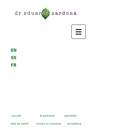
EN
ES
FR
accueil
le parcours
ayurveda
état de santé
ancien et nouveau
dr.cardona