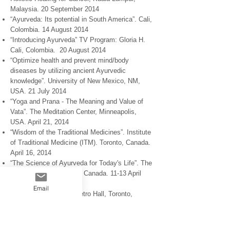
Malaysia. 20 September 2014
“Ayurveda: Its potential in South America”. Cali,
Colombia. 14 August 2014
“Introducing Ayurveda” TV Program: Gloria H.
Cali, Colombia. 20 August 2014
“Optimize health and prevent mind/body
diseases by utilizing ancient Ayurvedic
knowledge”. University of New Mexico, NM,
USA. 21 July 2014
“Yoga and Prana - The Meaning and Value of
Vata”. The Meditation Center, Minneapolis,
USA. April 21, 2014
“Wisdom of the Traditional Medicines”. Institute
of Traditional Medicine (ITM). Toronto, Canada.
April 16, 2014
“The Science of Ayurveda for Today's Life”. The
Friends House. Toronto, Canada. 11-13 April
2014
Email
“Exploring the Mind”. Metro Hall, Toronto,
Canada. April 8, 2014
“Ayurveda - the Science of Long Life”. Vedic
Cultural Centre Markham, Toronto, Canada. April