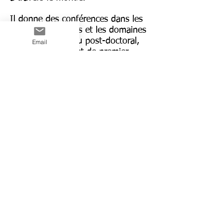
Il donne des conférences dans les
sciences médicales et les domaines
associés au niveau post-doctoral,
Email
postuniversitaire et de premier
cycle ainsi que dans l'enseignement
universitaire des praticiens.
Dr Cardona donne régulièrement
des conférences et des séminaires
au niveau national et international
à un large éventail de membres du
secteur médical, d'autres
professionnels et à toute sorte de
public. Une indication des
domaines de pratique peut être
trouvé sous la rubrique
Publications.